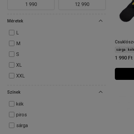
Méretek
L
Csuklószo
M
sárga
ké
S
1 990
Ft
XL
XXL
Színek
kék
piros
sárga