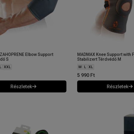
ZAHOPRENE Elbow Support
MADMAX Knee Support with P
dő S
Stabilizert Térdvédő M
L
XXL
M
L
XL
5 990
Ft