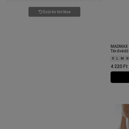
Szűrés törlése
MADMAX 
Térdvédő
S
L
M
X
4 220
Ft