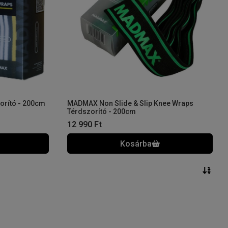
rító - 200cm
MADMAX Non Slide & Slip Knee Wraps
Térdszorító - 200cm
12 990
Ft