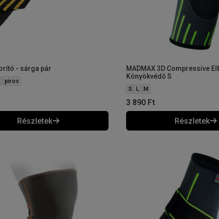
rító - sárga pár
MADMAX 3D Compressive El
Könyökvédő S
k
piros
S
L
M
3 890
Ft