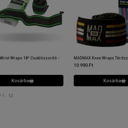
rist Wraps 18^ Csuklószorító -
MADMAX Knee Wraps Térdszo
10 990
Ft
mék a kategóriában
1
12