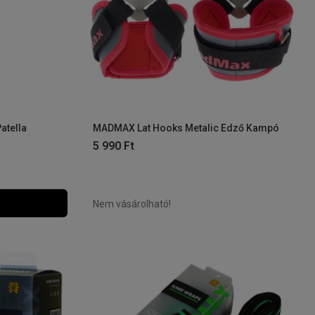
atella
MADMAX Lat Hooks Metalic Edző Kampó
5 990
Ft
Nem vásárolható!