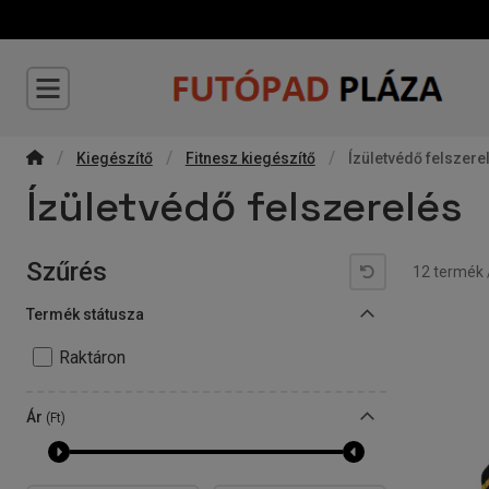
Kiegészítő
Fitnesz kiegészítő
Ízületvédő felszere
Ízületvédő felszerelés
Szűrés
Összes ter
12
termék
Termék státusza
Raktáron
Ár
(Ft)