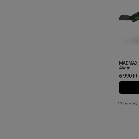
MADMAX W
46cm
6 990
Ft
Összes ter
12
termék