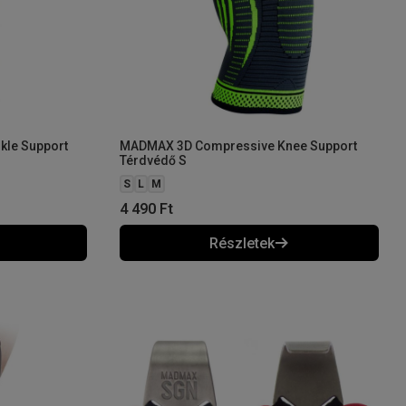
le Support
MADMAX 3D Compressive Knee Support
Térdvédő S
S
L
M
4 490
Ft