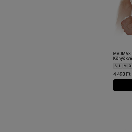
MADMAX 
Könyökvé
S
L
M
X
4 490
Ft