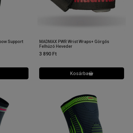
bow Support
MADMAX PWR Wrist Wraps+ Görgős
Felhúzó Heveder
3 890
Ft