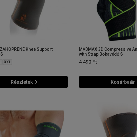
ZAHOPRENE Knee Support
MADMAX 3D Compressive Ank
 S
with Strap Bokavédő S
4 490
Ft
L
XXL