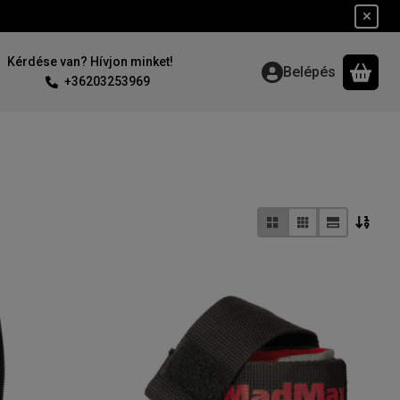
Kérdése van? Hívjon minket!
Belépés
A ko
+36203253969